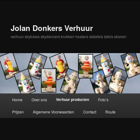
Spring
naar
de
primaire
Jolan Donkers Verhuur
inhoud
verhuur skytubes skydancers krukken heaters statafels tafels stoelen
Hoofdmenu
Verhuur producten
Home
Over ons
Foto’s
Prijzen
Algemene Voorwaarden
Contact
Route