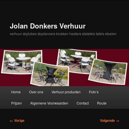
Spring
naar
de
primaire
Jolan Donkers Verhuur
inhoud
verhuur skytubes skydancers krukken heaters statafels tafels stoelen
Hoofdmenu
Home
Over ons
Verhuur producten
Foto’s
Prijzen
Algemene Voorwaarden
Contact
Route
Afbeeldingsnavigatie
← Vorige
Volgende →