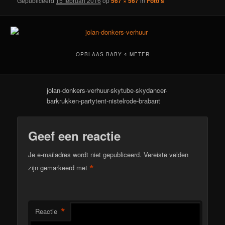
Gepubliceerd
15 februari 2016
op
567 × 567
in
Foto’s
OPBLAAS BABY 4 METER
jolan-donkers-verhuur-skytube-skydancer-
barkrukken-partytent-nistelrode-brabant
Geef een reactie
Je e-mailadres wordt niet gepubliceerd.
Vereiste velden
*
zijn gemarkeerd met
*
Reactie