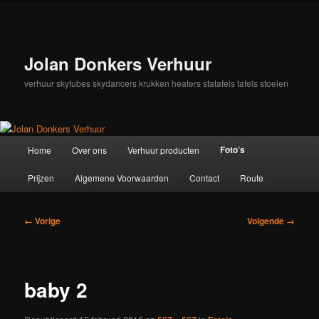
Spring
naar
de
primaire
Jolan Donkers Verhuur
inhoud
verhuur skytubes skydancers krukken heaters statafels tafels stoelen
Hoofdmenu
Foto’s
Home
Over ons
Verhuur producten
Prijzen
Algemene Voorwaarden
Contact
Route
Afbeeldingsnavigatie
← Vorige
Volgende →
baby 2