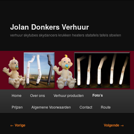
Spring
naar
de
primaire
Jolan Donkers Verhuur
inhoud
verhuur skytubes skydancers krukken heaters statafels tafels stoelen
Hoofdmenu
Foto’s
Home
Over ons
Verhuur producten
Prijzen
Algemene Voorwaarden
Contact
Route
Afbeeldingsnavigatie
← Vorige
Volgende →