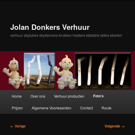
Spring
naar
de
primaire
Jolan Donkers Verhuur
inhoud
verhuur skytubes skydancers krukken heaters statafels tafels stoelen
Hoofdmenu
Foto’s
Home
Over ons
Verhuur producten
Prijzen
Algemene Voorwaarden
Contact
Route
Afbeeldingsnavigatie
← Vorige
Volgende →