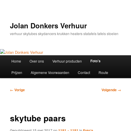
Spring
naar
de
primaire
Jolan Donkers Verhuur
inhoud
verhuur skytubes skydancers krukken heaters statafels tafels stoelen
Hoofdmenu
Foto’s
Home
Over ons
Verhuur producten
Prijzen
Algemene Voorwaarden
Contact
Route
Afbeeldingsnavigatie
← Vorige
Volgende →
skytube paars
Gepubliceerd
15 mei 2017
op
1181 × 1181
in
Foto’s