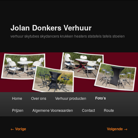
Spring
naar
de
primaire
Jolan Donkers Verhuur
inhoud
verhuur skytubes skydancers krukken heaters statafels tafels stoelen
Hoofdmenu
Foto’s
Home
Over ons
Verhuur producten
Prijzen
Algemene Voorwaarden
Contact
Route
Afbeeldingsnavigatie
← Vorige
Volgende →