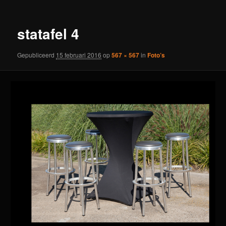
statafel 4
Gepubliceerd
15 februari 2016
op
567 × 567
in
Foto’s