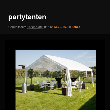
partytenten
Gepubliceerd
15 februari 2016
op
567 × 567
in
Foto’s