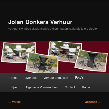
Spring
naar
de
primaire
Jolan Donkers Verhuur
inhoud
verhuur skytubes skydancers krukken heaters statafels tafels stoelen
Hoofdmenu
Foto’s
Home
Over ons
Verhuur producten
Prijzen
Algemene Voorwaarden
Contact
Route
Afbeeldingsnavigatie
← Vorige
Volgende →