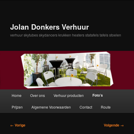
Spring
naar
de
primaire
Jolan Donkers Verhuur
inhoud
verhuur skytubes skydancers krukken heaters statafels tafels stoelen
Hoofdmenu
Foto’s
Home
Over ons
Verhuur producten
Prijzen
Algemene Voorwaarden
Contact
Route
Afbeeldingsnavigatie
← Vorige
Volgende →