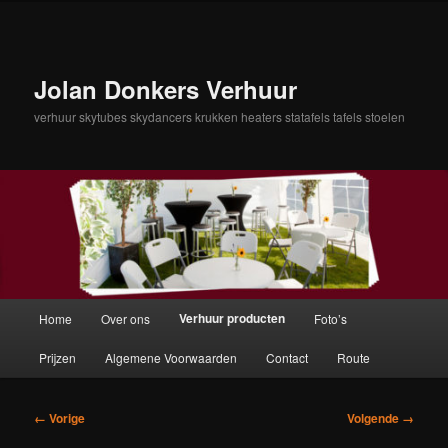
Spring
naar
de
primaire
Jolan Donkers Verhuur
inhoud
verhuur skytubes skydancers krukken heaters statafels tafels stoelen
Hoofdmenu
Verhuur producten
Home
Over ons
Foto’s
Prijzen
Algemene Voorwaarden
Contact
Route
Afbeeldingsnavigatie
← Vorige
Volgende →