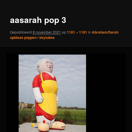
aasarah pop 3
Gepubliceerd
8 november 2021
op
1181 × 1181
in
Abraham/Sarah
opblaas poppen / skytubes