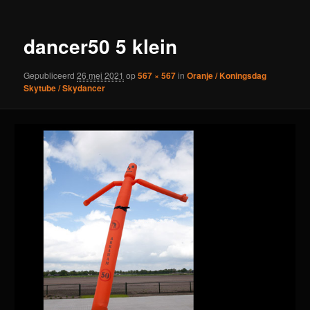
dancer50 5 klein
Gepubliceerd
26 mei 2021
op
567 × 567
in
Oranje / Koningsdag
Skytube / Skydancer