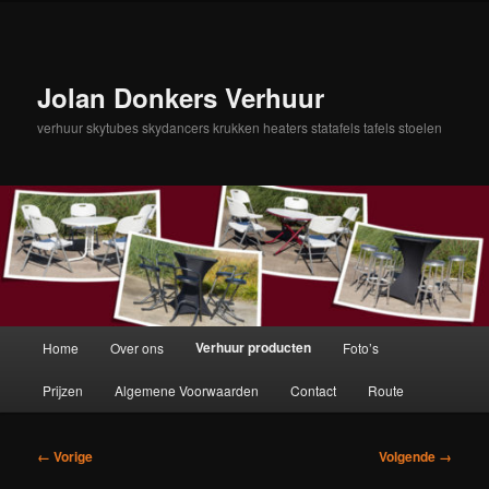
Spring
naar
de
primaire
Jolan Donkers Verhuur
inhoud
verhuur skytubes skydancers krukken heaters statafels tafels stoelen
Hoofdmenu
Verhuur producten
Home
Over ons
Foto’s
Prijzen
Algemene Voorwaarden
Contact
Route
Afbeeldingsnavigatie
← Vorige
Volgende →