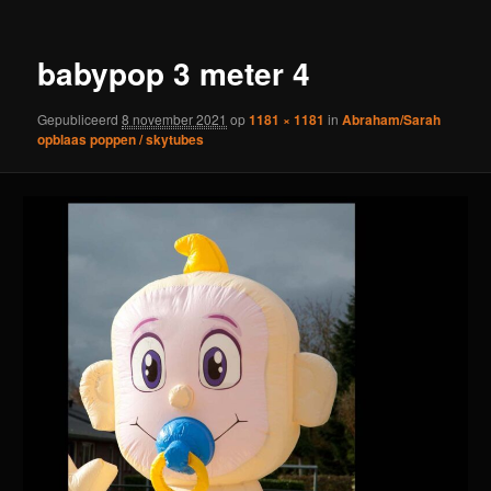
babypop 3 meter 4
Gepubliceerd
8 november 2021
op
1181 × 1181
in
Abraham/Sarah
opblaas poppen / skytubes