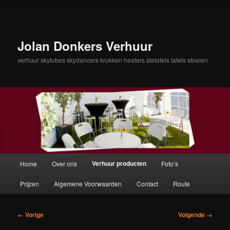
Spring
naar
de
primaire
Jolan Donkers Verhuur
inhoud
verhuur skytubes skydancers krukken heaters statafels tafels stoelen
Hoofdmenu
Verhuur producten
Home
Over ons
Foto’s
Prijzen
Algemene Voorwaarden
Contact
Route
Afbeeldingsnavigatie
← Vorige
Volgende →