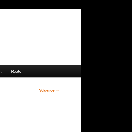
t
Route
Volgende →