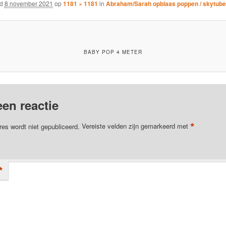
rd
8 november 2021
op
1181 × 1181
in
Abraham/Sarah opblaas poppen / skytub
BABY POP 4 METER
een reactie
*
res wordt niet gepubliceerd.
Vereiste velden zijn gemarkeerd met
*