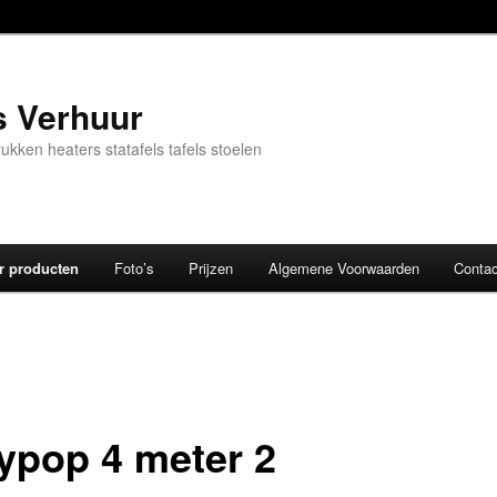
s Verhuur
kken heaters statafels tafels stoelen
r producten
Foto’s
Prijzen
Algemene Voorwaarden
Contac
ypop 4 meter 2